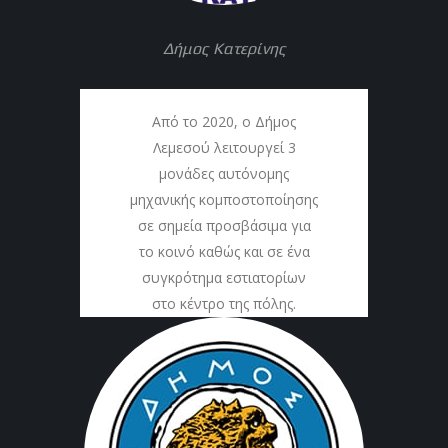
Δήμος Κατερίνης
Από το 2020, ο Δήμος
Λεμεσού λειτουργεί 3
μονάδες αυτόνομης
μηχανικής κομποστοποίησης
σε σημεία προσβάσιμα για
το κοινό καθώς και σε ένα
συγκρότημα εστιατορίων
στο κέντρο της πόλης.