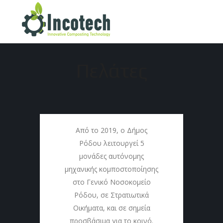
Home
/
Πελάτες
Πελάτες
Από το 2019, ο Δήμος
Ρόδου λειτουργεί 5
μονάδες αυτόνομης
μηχανικής κομποστοποίησης
στο Γενικό Νοσοκομείο
Ρόδου, σε Στρατιωτικά
Οικήματα, και σε σημεία
προσβάσιμα για το κοινό.